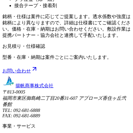
接合テープ・接着剤
銘柄・仕様は案件に応じてご提案します。透水係数や強度は
銘柄により異なりますので、詳細は仕様書にてご確認くださ
い。価格・在庫・納期はお問い合わせください。敷設作業は
提携パートナー・協力会社と連携して手配いたします。
お見積り・仕様確認
型番・在庫・納期は案件ごとにご案内いたします。
お問い合わせ
揚帆商事株式会社
〒
813-0005
福岡市東区御島崎二丁目20番31-607 アプローズ香住ヶ丘弐
番館
TEL:
092-681-6888
FAX:
092-681-6889
事業・サービス