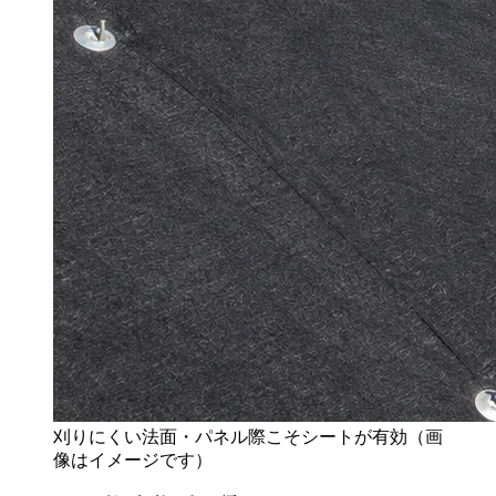
刈りにくい法面・パネル際こそシートが有効（画
像はイメージです）