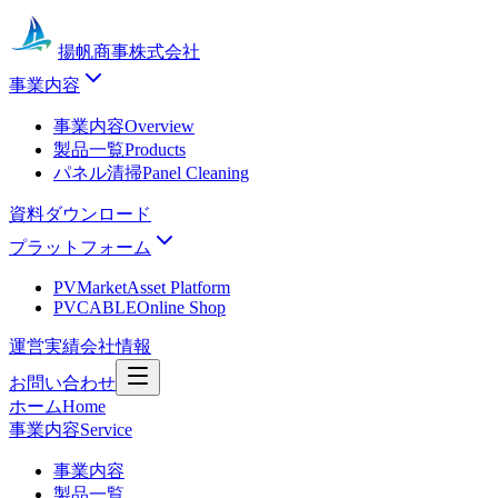
揚帆商事株式会社
事業内容
事業内容
Overview
製品一覧
Products
パネル清掃
Panel Cleaning
資料ダウンロード
プラットフォーム
PVMarket
Asset Platform
PVCABLE
Online Shop
運営実績
会社情報
お問い合わせ
ホーム
Home
事業内容
Service
事業内容
製品一覧