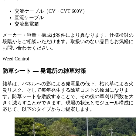
交流ケーブル（CV・CVT 600V）
直流ケーブル
交流集電箱
メーカー・容量・構成は案件により異なります。仕様検討の
段階からご相談いただけます。取扱いのない品目もお気軽に
お問い合わせください。
Weed Control
防草シート — 発電所の雑草対策
雑草は、パネルへの影による発電量の低下、枯れ草による火
災リスク、そして毎年発生する除草コストの原因になりま
す。防草シートを敷設することで、その後の草刈り回数を大
きく減らすことができます。現場の状況とモジュール構成に
応じて、以下のタイプからご提案します。