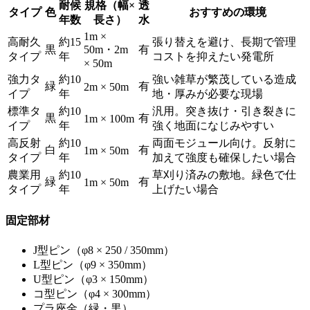
耐候
規格（幅×
透
タイプ
色
おすすめの環境
年数
長さ）
水
1m ×
高耐久
約15
張り替えを避け、長期で管理
黒
50m・2m
有
タイプ
年
コストを抑えたい発電所
× 50m
強力タ
約10
強い雑草が繁茂している造成
緑
有
2m × 50m
イプ
年
地・厚みが必要な現場
標準タ
約10
汎用。突き抜け・引き裂きに
黒
有
1m × 100m
イプ
年
強く地面になじみやすい
高反射
約10
両面モジュール向け。反射に
白
有
1m × 50m
タイプ
年
加えて強度も確保したい場合
農業用
約10
草刈り済みの敷地。緑色で仕
緑
有
1m × 50m
タイプ
年
上げたい場合
固定部材
J型ピン（φ8 × 250 / 350mm）
L型ピン（φ9 × 350mm）
U型ピン（φ3 × 150mm）
コ型ピン（φ4 × 300mm）
プラ座金（緑・黒）