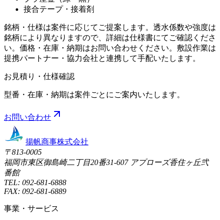
接合テープ・接着剤
銘柄・仕様は案件に応じてご提案します。透水係数や強度は
銘柄により異なりますので、詳細は仕様書にてご確認くださ
い。価格・在庫・納期はお問い合わせください。敷設作業は
提携パートナー・協力会社と連携して手配いたします。
お見積り・仕様確認
型番・在庫・納期は案件ごとにご案内いたします。
お問い合わせ
揚帆商事株式会社
〒
813-0005
福岡市東区御島崎二丁目20番31-607 アプローズ香住ヶ丘弐
番館
TEL:
092-681-6888
FAX:
092-681-6889
事業・サービス