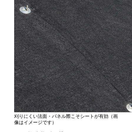
刈りにくい法面・パネル際こそシートが有効（画
像はイメージです）