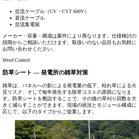
交流ケーブル（CV・CVT 600V）
直流ケーブル
交流集電箱
メーカー・容量・構成は案件により異なります。仕様検討の
段階からご相談いただけます。取扱いのない品目もお気軽に
お問い合わせください。
Weed Control
防草シート — 発電所の雑草対策
雑草は、パネルへの影による発電量の低下、枯れ草による火
災リスク、そして毎年発生する除草コストの原因になりま
す。防草シートを敷設することで、その後の草刈り回数を大
きく減らすことができます。現場の状況とモジュール構成に
応じて、以下のタイプからご提案します。