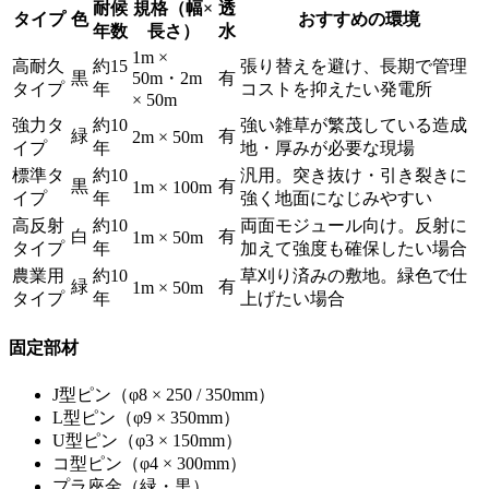
耐候
規格（幅×
透
タイプ
色
おすすめの環境
年数
長さ）
水
1m ×
高耐久
約15
張り替えを避け、長期で管理
黒
50m・2m
有
タイプ
年
コストを抑えたい発電所
× 50m
強力タ
約10
強い雑草が繁茂している造成
緑
有
2m × 50m
イプ
年
地・厚みが必要な現場
標準タ
約10
汎用。突き抜け・引き裂きに
黒
有
1m × 100m
イプ
年
強く地面になじみやすい
高反射
約10
両面モジュール向け。反射に
白
有
1m × 50m
タイプ
年
加えて強度も確保したい場合
農業用
約10
草刈り済みの敷地。緑色で仕
緑
有
1m × 50m
タイプ
年
上げたい場合
固定部材
J型ピン（φ8 × 250 / 350mm）
L型ピン（φ9 × 350mm）
U型ピン（φ3 × 150mm）
コ型ピン（φ4 × 300mm）
プラ座金（緑・黒）