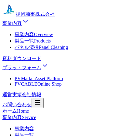
揚帆商事株式会社
事業内容
事業内容
Overview
製品一覧
Products
パネル清掃
Panel Cleaning
資料ダウンロード
プラットフォーム
PVMarket
Asset Platform
PVCABLE
Online Shop
運営実績
会社情報
お問い合わせ
ホーム
Home
事業内容
Service
事業内容
製品一覧