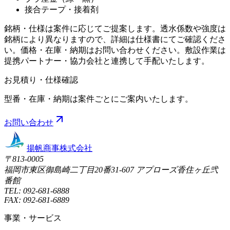
接合テープ・接着剤
銘柄・仕様は案件に応じてご提案します。透水係数や強度は
銘柄により異なりますので、詳細は仕様書にてご確認くださ
い。価格・在庫・納期はお問い合わせください。敷設作業は
提携パートナー・協力会社と連携して手配いたします。
お見積り・仕様確認
型番・在庫・納期は案件ごとにご案内いたします。
お問い合わせ
揚帆商事株式会社
〒
813-0005
福岡市東区御島崎二丁目20番31-607 アプローズ香住ヶ丘弐
番館
TEL:
092-681-6888
FAX:
092-681-6889
事業・サービス