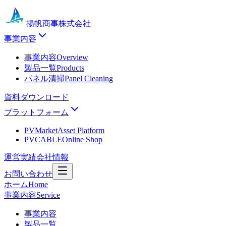
揚帆商事株式会社
事業内容
事業内容
Overview
製品一覧
Products
パネル清掃
Panel Cleaning
資料ダウンロード
プラットフォーム
PVMarket
Asset Platform
PVCABLE
Online Shop
運営実績
会社情報
お問い合わせ
ホーム
Home
事業内容
Service
事業内容
製品一覧