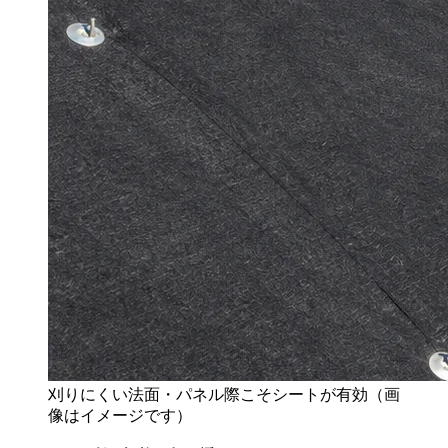
刈りにくい法面・パネル際こそシートが有効（画
像はイメージです）