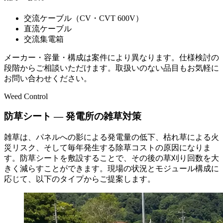
交流ケーブル（CV・CVT 600V）
直流ケーブル
交流集電箱
メーカー・容量・構成は案件により異なります。仕様検討の
段階からご相談いただけます。取扱いのない品目もお気軽に
お問い合わせください。
Weed Control
防草シート — 発電所の雑草対策
雑草は、パネルへの影による発電量の低下、枯れ草による火
災リスク、そして毎年発生する除草コストの原因になりま
す。防草シートを敷設することで、その後の草刈り回数を大
きく減らすことができます。現場の状況とモジュール構成に
応じて、以下のタイプからご提案します。