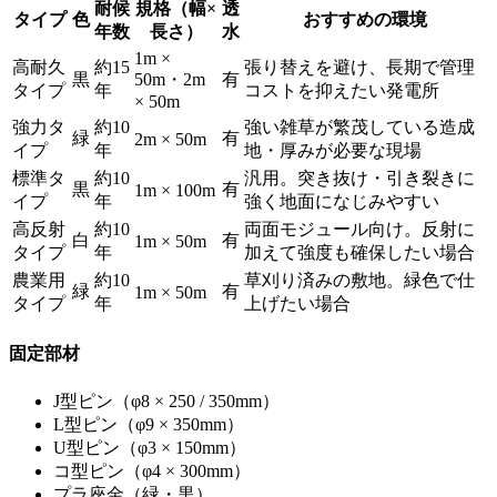
耐候
規格（幅×
透
タイプ
色
おすすめの環境
年数
長さ）
水
1m ×
高耐久
約15
張り替えを避け、長期で管理
黒
50m・2m
有
タイプ
年
コストを抑えたい発電所
× 50m
強力タ
約10
強い雑草が繁茂している造成
緑
有
2m × 50m
イプ
年
地・厚みが必要な現場
標準タ
約10
汎用。突き抜け・引き裂きに
黒
有
1m × 100m
イプ
年
強く地面になじみやすい
高反射
約10
両面モジュール向け。反射に
白
有
1m × 50m
タイプ
年
加えて強度も確保したい場合
農業用
約10
草刈り済みの敷地。緑色で仕
緑
有
1m × 50m
タイプ
年
上げたい場合
固定部材
J型ピン（φ8 × 250 / 350mm）
L型ピン（φ9 × 350mm）
U型ピン（φ3 × 150mm）
コ型ピン（φ4 × 300mm）
プラ座金（緑・黒）