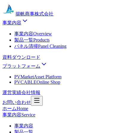
揚帆商事株式会社
事業内容
事業内容
Overview
製品一覧
Products
パネル清掃
Panel Cleaning
資料ダウンロード
プラットフォーム
PVMarket
Asset Platform
PVCABLE
Online Shop
運営実績
会社情報
お問い合わせ
ホーム
Home
事業内容
Service
事業内容
製品一覧