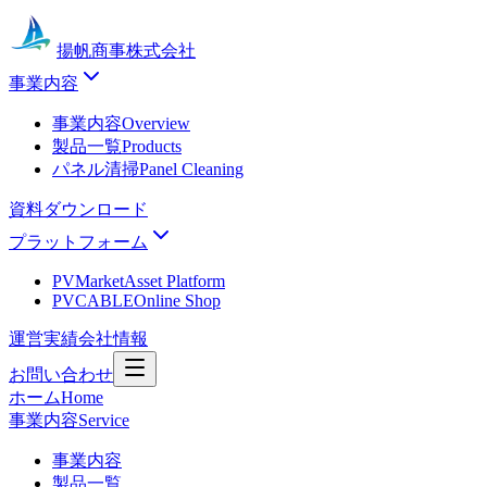
揚帆商事株式会社
事業内容
事業内容
Overview
製品一覧
Products
パネル清掃
Panel Cleaning
資料ダウンロード
プラットフォーム
PVMarket
Asset Platform
PVCABLE
Online Shop
運営実績
会社情報
お問い合わせ
ホーム
Home
事業内容
Service
事業内容
製品一覧