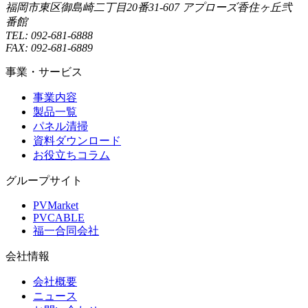
福岡市東区御島崎二丁目20番31-607 アプローズ香住ヶ丘弐
番館
TEL:
092-681-6888
FAX:
092-681-6889
事業・サービス
事業内容
製品一覧
パネル清掃
資料ダウンロード
お役立ちコラム
グループサイト
PVMarket
PVCABLE
福一合同会社
会社情報
会社概要
ニュース