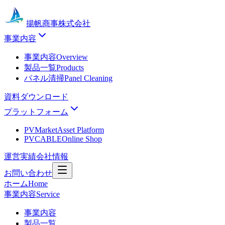
揚帆商事株式会社
事業内容
事業内容
Overview
製品一覧
Products
パネル清掃
Panel Cleaning
資料ダウンロード
プラットフォーム
PVMarket
Asset Platform
PVCABLE
Online Shop
運営実績
会社情報
お問い合わせ
ホーム
Home
事業内容
Service
事業内容
製品一覧